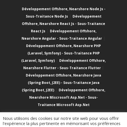
Développement Offshore, Nearshore Node Js -
|
Sous-Traitance Node Js
Développement
Offshore, Nearshore React Js - Sous-Traitance
|
React Js
Développement Offshore,
|
Nearshore Angular - Sous-Traitance Angular
Développement Offshore, Nearshore PHP
(Laravel, Symfony) - Sous-Traitance PHP
|
(Laravel, Symfony)
Développement Offshore,
|
Nearshore Flutter - Sous-Traitance Flutter
Développement Offshore, Nearshore Java
(Spring Boot, J2EE) - Sous-Traitance Java
|
(Spring Boot, J2EE)
Développement Offshore,
Nearshore Miscrosoft Asp.Net - Sous-
Traitance Microsoft Asp.Net
Nous utilisons des cookies sur notre site web pour vous offrir
l'expérience la plus pertinente en mémorisant vos préférences
Copyright © 2023
SOLVERS TECHNOLOGIES
.